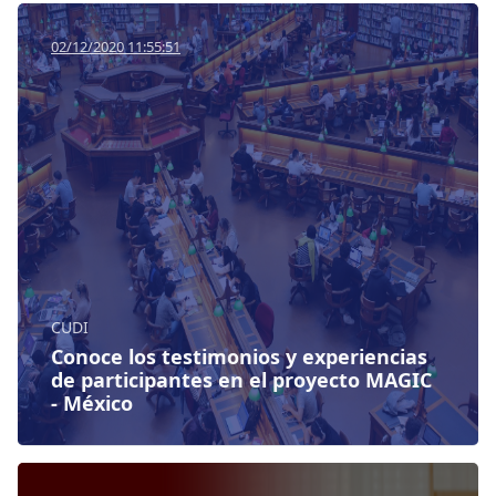
04/04/2022 10:36:57
02/12/2020 11:55:51
CUDI
CUDI
Conoce los testimonios y experiencias
¡Springer Link ya está en
de participantes en el proyecto MAGIC
eNVIO de archivos pesados para
Federación de
Fondos y Socios
FENIX!
- México
miembros CUDI
Identidades
RedCLARA