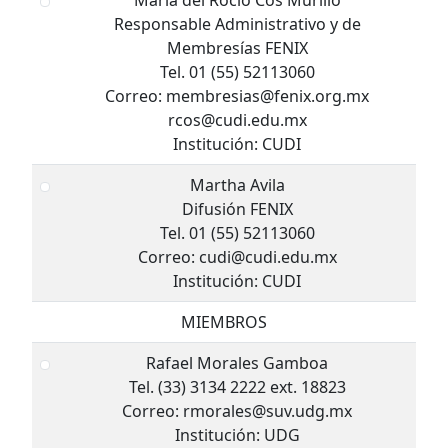
María del Rocío Cos Murillo
Responsable Administrativo y de
Membresías FENIX
Tel. 01 (55) 52113060
Correo: membresias@fenix.org.mx
rcos@cudi.edu.mx
Institución: CUDI
Martha Avila
Difusión FENIX
Tel. 01 (55) 52113060
Correo: cudi@cudi.edu.mx
Institución: CUDI
MIEMBROS
Rafael Morales Gamboa
Tel. (33) 3134 2222 ext. 18823
Correo: rmorales@suv.udg.mx
Institución: UDG